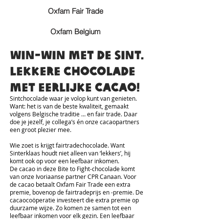
Oxfam Fair Trade
Oxfam Belgium
Win-win met de Sint.
Lekkere chocolade
met eerlijke cacao!
Sintchocolade waar je volop kunt van genieten.
Want: het is van de beste kwaliteit, gemaakt
volgens Belgische traditie … en fair trade. Daar
doe je jezelf, je collega’s én onze cacaopartners
een groot plezier mee.
Wie zoet is krijgt fairtradechocolade. Want
Sinterklaas houdt niet alleen van ‘lekkers’, hij
komt ook op voor een leefbaar inkomen.
De cacao in deze Bite to Fight-chocolade komt
van onze Ivoriaanse partner CPR Canaan. Voor
de cacao betaalt Oxfam Fair Trade een extra
premie, bovenop de fairtradeprijs en -premie. De
cacaocoöperatie investeert die extra premie op
duurzame wijze. Zo komen ze samen tot een
leefbaar inkomen voor elk gezin. Een leefbaar