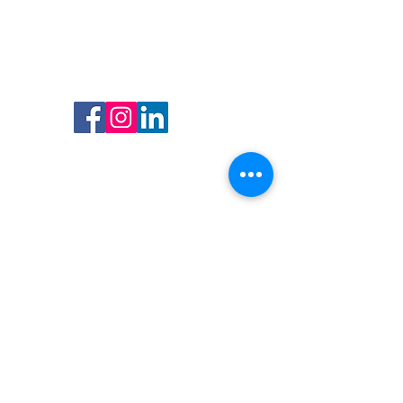
Volg ons op Facebook, Instagram en
LinkedIn en blijf op de hoogte van
al onze promoties en evenementen.
Vind ons
Adres
Anspachlaan 160
1000 Brussel, België
Openingstijden
Open van maandag tot
en met zaterdag
van 10.00 tot 18.00 uur
Contact
T: (+32) 02511 75 29
E:
info@oxfambxl.be
BTW-nummer BE0460710903