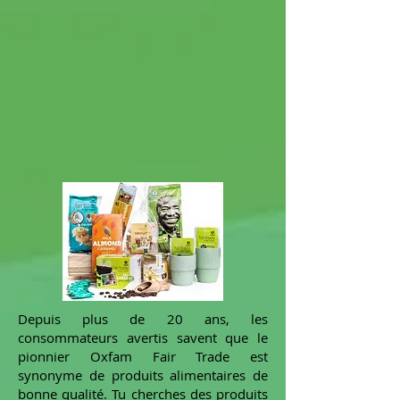
Depuis plus de 20 ans, les
consommateurs avertis savent que le
pionnier Oxfam Fair Trade est
synonyme de produits alimentaires de
bonne qualité. Tu cherches des produits