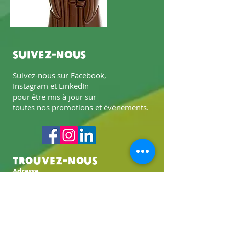
Suivez-nous
Suivez-nous sur Facebook,
Instagram et LinkedIn
pour être mis à jour sur
toutes nos promotions et événements.
Trouvez-nous
Adresse
Boulevard Anspach, 160
1000 Bruxelles, Belgique
Horaire
Ouvert du lundi au samedi
de 10h00 à 18h00