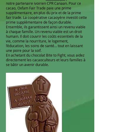
notre partenaire ivoirien CPR Canaan. Pour ce
cacao, Oxfam Fair Trade paie une prime
supplémentaire, en plus du prix et de la prime
fair trade. La coopérative cacaoyère investit cette
prime supplémentaire de façon durable.
Ensemble, ils garantissent ainsi un revenu viable
à chaque famille. Un revenu viable est un droit
humain. Il doit couvrir les coûts essentiels de la
vie, comme la nourriture, le logement,
l’éducation, les soins de santé… tout en laissant
une poire pour la soif.
En achetant du chocolat Bite to Fight, vous aidez
directement les cacaoculteurs et leurs familles à
se bâtir un avenir durable.