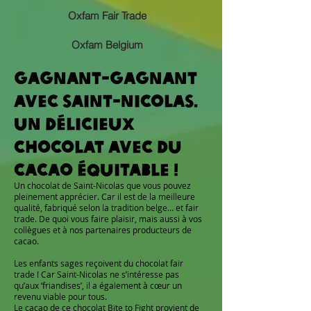
Oxfam Fair Trade
Oxfam Belgium
Gagnant-gagnant
avec Saint-Nicolas.
Un délicieux
chocolat avec du
cacao équitable !
Un chocolat de Saint-Nicolas que vous pouvez
pleinement apprécier. Car il est de la meilleure
qualité, fabriqué selon la tradition belge… et fair
trade. De quoi vous faire plaisir, mais aussi à vos
collègues et à nos partenaires producteurs de
cacao.
Les enfants sages reçoivent du chocolat fair
trade ! Car Saint-Nicolas ne s’intéresse pas
qu’aux ‘friandises’, il a également à cœur un
revenu viable pour tous.
Le cacao de ce chocolat
Bite to Fight
provient de